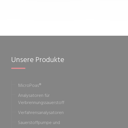
Unsere Produkte
MicroPoas®
Analysatoren für
Verbrennungssauerstoff
Verfahrensanalysatoren
Sauerstoffpumpe und