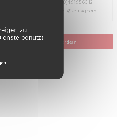
+33(0)4.91.95.65.12
RUFEN SIE UNS AN:
contact@setnag.com
MAILEN SIE UNS:
zeigen zu
Dienste benutzt
Angebot anfordern
gen