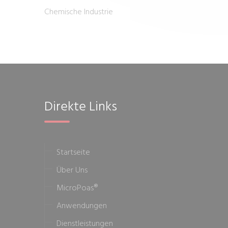
Chemische Industrie
Direkte Links
Startseite
Über Uns
MicroPoas®
Anwendungen
Dienstleistungen