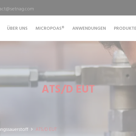
act@setnag.com
ÜBER UNS
MICROPOAS®
ANWENDUNGEN
PRODUKT
ATS/D EUT
ungssauerstoff
ATS/D EUT