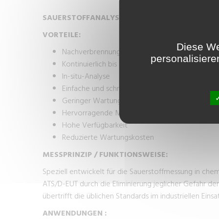
SAUERSTOFFANALYSATOR FÜR LÖSUNGSMITT
VORTEILE:
Diese We
Nachverbrennungssteuerung von Verbrennung
personalisiere
Kontinuierlich bis zu 1300°C, je nach Version
In-situ-Analyse
Einfache und schnelle Umsetzung
Geringer Wartungs- und Pflegeaufwand
Hervorragende Messzuverlässigkeit
Hohe Verfügbarkeit
Reduzierte Wartungskosten
MESSPRINZIP / FUNKTIONSWEISE:
Speziell entwickelt für die Sauerstoffmessung in che
ATS/D-EUT durch die Eliminierung jeglicher Gefahr d
übertrifft die üblichen Standards im industriellen Einsat
ANWENDUNGEN :