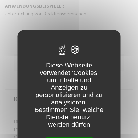
ANWENDUNGSBEISPIELE :
Untersuchung von Reaktionsgemischen
Download plaquette-gen-air-eng.pdf
Diese Webseite
verwendet 'Cookies'
um Inhalte und
Anzeigen zu
personalisieren und zu
Kontaktieren Sie Unser Team
analysieren.
Bestimmen Sie, welche
Dienste benutzt
Bitte zögern Sie nicht uns zu kontaktieren. Wir
werden dürfen
melden uns innerhalb von 1-2 Werktagen bei Ihnen.
Oder rufen Sie uns einfach an.