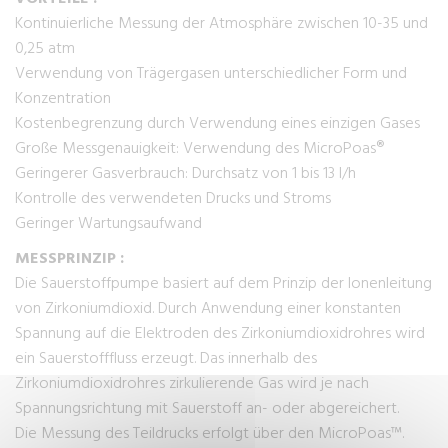
Kontinuierliche Messung der Atmosphäre zwischen 10-35 und
0,25 atm
Verwendung von Trägergasen unterschiedlicher Form und
Konzentration
Kostenbegrenzung durch Verwendung eines einzigen Gases
Große Messgenauigkeit: Verwendung des MicroPoas®
Geringerer Gasverbrauch: Durchsatz von 1 bis 13 l/h
Kontrolle des verwendeten Drucks und Stroms
Geringer Wartungsaufwand
MESSPRINZIP :
Die Sauerstoffpumpe basiert auf dem Prinzip der Ionenleitung
von Zirkoniumdioxid. Durch Anwendung einer konstanten
Spannung auf die Elektroden des Zirkoniumdioxidrohres wird
ein Sauerstofffluss erzeugt. Das innerhalb des
Zirkoniumdioxidrohres zirkulierende Gas wird je nach
Spannungsrichtung mit Sauerstoff an- oder abgereichert.
Die Messung des Teildrucks erfolgt über den MicroPoas™.