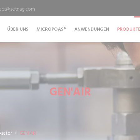
act@setnag.com
ÜBER UNS
MICROPOAS®
ANWENDUNGEN
PRODUKT
GEN'AIR
ysator
GEN'AIR