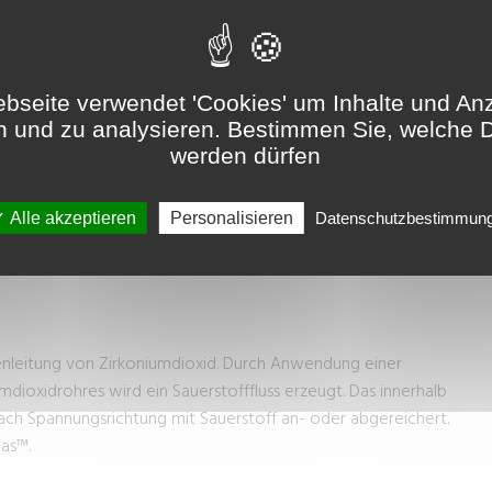
ÜR DIE ERZEUGUNG UND PRÜFUNG VON
bseite verwendet 'Cookies' um Inhalte und An
n und zu analysieren. Bestimmen Sie, welche 
0-35 und 0,25 atm
werden dürfen
 und Konzentration
 Gases
s®
Alle akzeptieren
Personalisieren
Datenschutzbestimmun
enleitung von Zirkoniumdioxid. Durch Anwendung einer
dioxidrohres wird ein Sauerstofffluss erzeugt. Das innerhalb
nach Spannungsrichtung mit Sauerstoff an- oder abgereichert.
as™.