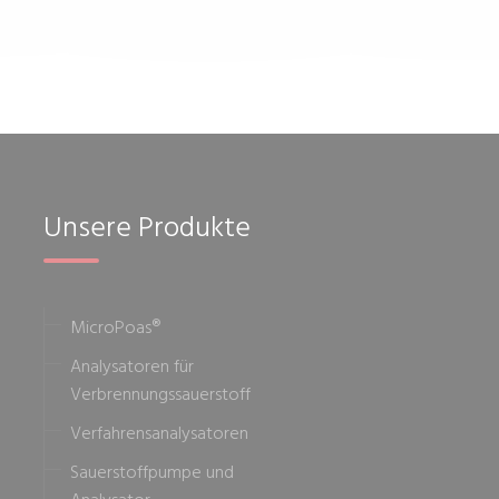
Unsere Produkte
MicroPoas®
Analysatoren für
Verbrennungssauerstoff
Verfahrensanalysatoren
Sauerstoffpumpe und