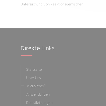
Untersuchung von Reaktionsgemischen
Direkte Links
Startseite
Über Uns
MicroPoas®
Anwendungen
Dienstleistungen