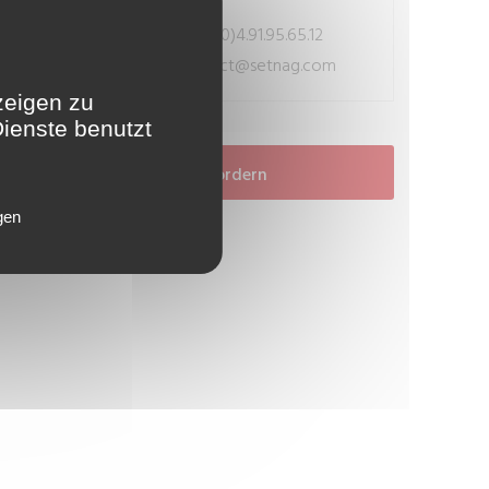
+33(0)4.91.95.65.12
RUFEN SIE UNS AN:
contact@setnag.com
MAILEN SIE UNS:
zeigen zu
Dienste benutzt
Angebot anfordern
gen