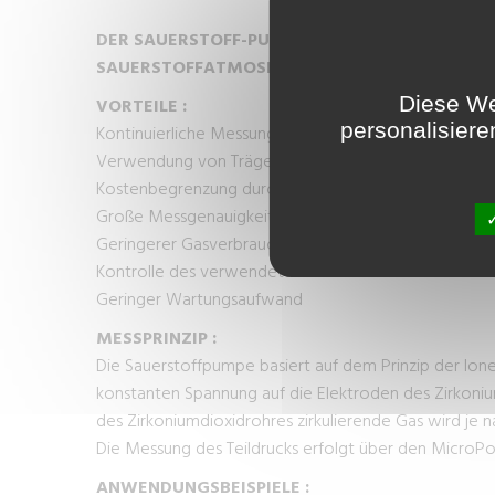
DER SAUERSTOFF-PUMPE / ANALYSATOR IST F
SAUERSTOFFATMOSPHÄREN KONZIPIERT.
Diese We
VORTEILE :
personalisiere
Kontinuierliche Messung der Atmosphäre zwischen 1
Verwendung von Trägergasen unterschiedlicher Form
Kostenbegrenzung durch Verwendung eines einzigen
Große Messgenauigkeit: Verwendung des MicroPoa
Geringerer Gasverbrauch: Durchsatz von 1 bis 13 l/h
Kontrolle des verwendeten Drucks und Stroms
Geringer Wartungsaufwand
MESSPRINZIP :
Die Sauerstoffpumpe basiert auf dem Prinzip der Ion
konstanten Spannung auf die Elektroden des Zirkonium
des Zirkoniumdioxidrohres zirkulierende Gas wird je 
Die Messung des Teildrucks erfolgt über den MicroPo
ANWENDUNGSBEISPIELE :