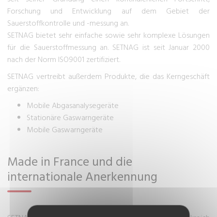
Forschung und Entwicklung auf dem Gebiet der
Sauerstoffkontrolle und -messung an.
SETNAG bietet sehr einfache sowie sehr komplexe Lösungen
für die Sauerstoffmessung an. SETNAG ist seit Januar 2000
nach der Norm ISO9001 zertifiziert.
SETNAG vertreibt außerdem Produkte, die das Kerngeschäft
ergänzen:
Mobile Abgasanalysegeräte
Stationäre Gaswarngeräte
Mobile Gaswarngeräte
Made in France und die
internationale Anerkennung