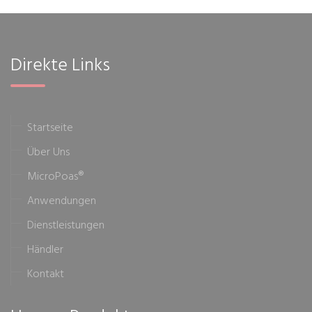
Direkte Links
Startseite
Über Uns
MicroPoas®
Anwendungen
Dienstleistungen
Händler
Kontakt